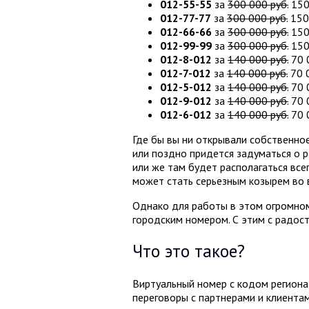
012-55-55
за
300 000 руб.
150
012-77-77
за
300 000 руб.
150 
012-66-66
за
300 000 руб.
150
012-99-99
за
300 000 руб.
150
012-8-012
за
140 000 руб.
70 
012-7-012
за
140 000 руб.
70 0
012-5-012
за
140 000 руб.
70 
012-9-012
за
140 000 руб.
70 
012-6-012
за
140 000 руб.
70 
Где бы вы ни открывали собственное
или поздно придется задуматься о 
или же там будет располагаться все
может стать серьезным козырем во 
Однако для работы в этом огромном
городским номером. С этим с радос
Что это такое?
Виртуальный номер с кодом региона
переговоры с партнерами и клиентами