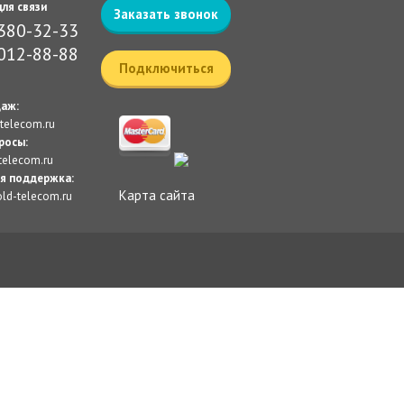
ля связи
Заказать звонок
 380-32-33
 012-88-88
Подключиться
даж:
telecom.ru
росы:
telecom.ru
я поддержка:
Карта сайта
ld-telecom.ru