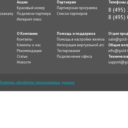
Акции
Партнерам
Телефоны д
С
Красивый номер
Партнерская программа
8 (495)
оканалу
Подключи партнера
Список партнеров
8 (495)
Интернет плюс
О Компании
Помощь и поддержка
Отдел про
Контакты
Помощь в настройке железа
sale@gold-
Клиенты о нас
Интеграция виртуальной атс
Общие воп
Рекомендации
Тестирование
info@gold-
Статьи
Подключение офиса
Техническа
Новости
support@go
Политика обработки персональных данных