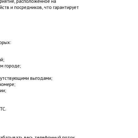
приятие, расположенное на
ств и посредников, что гарантирует
орых:
й;
м городе;
опутствующими выгодами;
номере;
ии;
ТС.
рабатывать весь телефонный поток,