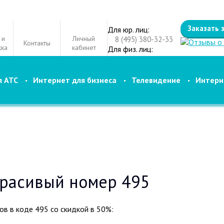
Заказать 
Для юр. лиц:
 и
Личный
8 (495) 380-32-33
Контакты
ка
кабинет
Для физ. лиц:
8 (495) 012-88-88
я АТС
Интернет для бизнеса
Телевидение
Интерн
5
красивый номер 495
в в коде 495 со скидкой в 50%: