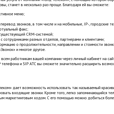
ы, станет в несколько раз проще. Благодаря ей вы сможете:
ктивное меню;
еревод звонков, в том числе и на мобильные, IP-, городские т
ртуальный факс;
 существующей CRM-системой;
 с сотрудниками разных отделов, партнерами и клиентами;
ормацию о продолжительности, направлении и стоимости звонк
«Звонок» и многое другое.
всем работникам вашей компании через личный кабинет на сайт
IP телефона и SIP АТС вы сможете значительно расширить возм
леком» дает возможность использовать так называемый красив
овать входящие звонки. Кроме того, легко запоминающийся те
ым маркетинговым ходом. С его помощью можно добиться боле