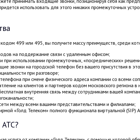
ожете принимать входящие звонки, позиционируя себя как пред
придется использовать для этого никаких промежуточных устрой
тва
 кодом 499 или 495, вы получите массу преимуществ, среди кот
ходов на поддержание связи с удаленным офисом;
и при использовании промежуточных, «посреднических» решени
ие звонки на городской телефон без вашего присутствия в это
циальности при разговоре;
 телефона при смене физического адреса компании со всеми с
тление на клиентов и партнеров кодом московского региона в 
есплатная внутренняя связь между сотрудниками вашей компан
гоканальности;
сети между всеми вашими представительствами и филиалами;
рмой «Голд Телеком» полного функционала виртуальной (SIP) А
 АТС?
ная услуга от компании «Голд Телеком», с помощью которой об