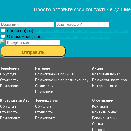
Просто оставьте свои контактные данные
Согласен(-на)
c правилами обработки персональных данных
Ознакомлен(-на) с
политикой конфиденциальности
Телефония
Интернет
Акции
Об услуге
Подключение по ВОЛС
Красивый номер
Стоимость
Подключение по радиоканалу
Подключи партнера
Подключить
Стоимость
Интернет плюс
Подключить
Виртуальная Атс
Телевидение
О Компании
Об услуге
Об услуге
Контакты
Стоимость
Стоимость
Клиенты о нас
Подключить
Подключить
Рекомендации
Статьи
Новости